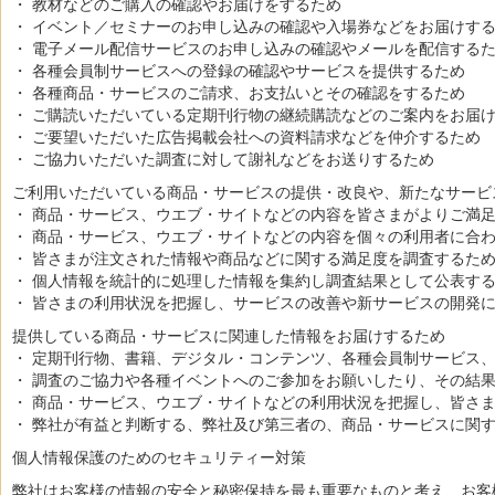
・ 教材などのご購入の確認やお届けをするため
・ イベント／セミナーのお申し込みの確認や入場券などをお届けす
・ 電子メール配信サービスのお申し込みの確認やメールを配信する
・ 各種会員制サービスへの登録の確認やサービスを提供するため
・ 各種商品・サービスのご請求、お支払いとその確認をするため
・ ご購読いただいている定期刊行物の継続購読などのご案内をお届
・ ご要望いただいた広告掲載会社への資料請求などを仲介するため
・ ご協力いただいた調査に対して謝礼などをお送りするため
ご利用いただいている商品・サービスの提供・改良や、新たなサービ
・ 商品・サービス、ウエブ・サイトなどの内容を皆さまがよりご満
・ 商品・サービス、ウエブ・サイトなどの内容を個々の利用者に合
・ 皆さまが注文された情報や商品などに関する満足度を調査するた
・ 個人情報を統計的に処理した情報を集約し調査結果として公表す
・ 皆さまの利用状況を把握し、サービスの改善や新サービスの開発
提供している商品・サービスに関連した情報をお届けするため
・ 定期刊行物、書籍、デジタル・コンテンツ、各種会員制サービス
・ 調査のご協力や各種イベントへのご参加をお願いしたり、その結
・ 商品・サービス、ウエブ・サイトなどの利用状況を把握し、皆さ
・ 弊社が有益と判断する、弊社及び第三者の、商品・サービスに関
個人情報保護のためのセキュリティー対策
弊社はお客様の情報の安全と秘密保持を最も重要なものと考え、お客