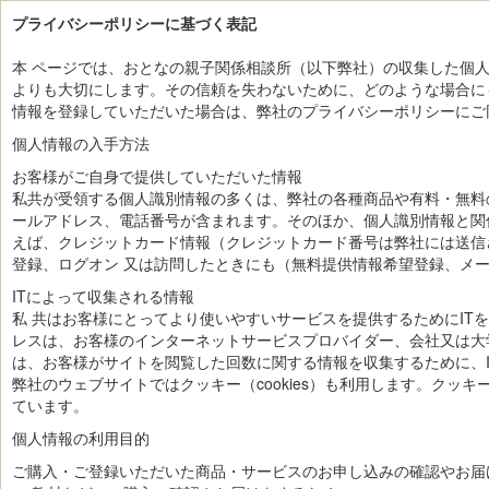
プライバシーポリシーに基づく表記
本 ページでは、おとなの親子関係相談所（以下弊社）の収集した個
よりも大切にします。その信頼を失わないために、どのような場合に
情報を登録していただいた場合は、弊社のプライバシーポリシーにご
個人情報の入手方法
お客様がご自身で提供していただいた情報
私共が受領する個人識別情報の多くは、弊社の各種商品や有料・無料
ールアドレス、電話番号が含まれます。そのほか、個人識別情報と関
えば、クレジットカード情報（クレジットカード番号は弊社には送信
登録、ログオン 又は訪問したときにも（無料提供情報希望登録、メ
ITによって収集される情報
私 共はお客様にとってより使いやすいサービスを提供するためにIT
レスは、お客様のインターネットサービスプロバイダー、会社又は大学
は、お客様がサイトを閲覧した回数に関する情報を収集するために、I
弊社のウェブサイトではクッキー（cookies）も利用します。ク
ています。
個人情報の利用目的
ご購入・ご登録いただいた商品・サービスのお申し込みの確認やお届