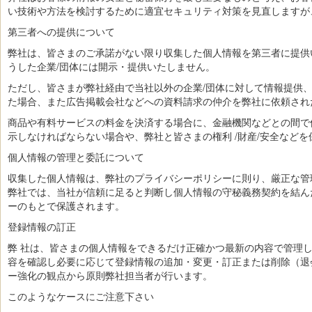
い技術や方法を検討するために適宜セキュリティ対策を見直しますが
第三者への提供について
弊社は、皆さまのご承諾がない限り収集した個人情報を第三者に提供
うした企業/団体には開示・提供いたしません。
ただし、皆さまが弊社経由で当社以外の企業/団体に対して情報提供、
た場合、また広告掲載会社などへの資料請求の仲介を弊社に依頼され
商品や有料サービスの料金を決済する場合に、金融機関などとの間で
示しなければならない場合や、弊社と皆さまの権利 /財産/安全など
個人情報の管理と委託について
収集した個人情報は、弊社のプライバシーポリシーに則り、厳正な管
弊社では、当社が信頼に足ると判断し個人情報の守秘義務契約を結ん
ーのもとで保護されます。
登録情報の訂正
弊 社は、皆さまの個人情報をできるだけ正確かつ最新の内容で管理
容を確認し必要に応じて登録情報の追加・変更・訂正または削除（退
ー強化の観点から原則弊社担当者が行います。
このようなケースにご注意下さい