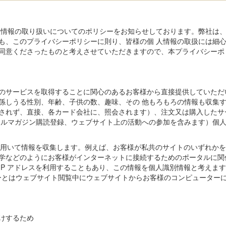
人情報の取り扱いについてのポリシーをお知らせしております。弊社は
も、このプライバシーポリシーに則り、皆様の個 人情報の取扱には細
同意くださったものと考えさせていただきますので、本プライバシーポ
のサービスを取得することに関心のあるお客様から直接提供していただ
係しうる性別、年齢、子供の数、趣味、その 他もろもろの情報も収集
されず、直接、各カード会社に、照会されます）、注文又は購入したサ
ールマガジン購読登録、ウェブサイト上の活動への参加を含みます）個
を用いて情報を収集します。例えば、お客様が私共のサイトのいずれかを閲
などのようにお客様がインターネットに接続するためのポータルに関係
P アドレスを利用することもあり、この情報を個人識別情報と考えま
ッキーとはウェブサイト閲覧中にウェブサイトからお客様のコンピュータ
けするため